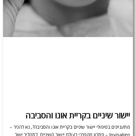
יישור שיניים בקריית אונו והסביבה
מתעניינים בטיפולי יישור שיניים בקריית אונו והסביבה?, נא להכיר –
Invisalign – פתרון מהפכני בעולם יישור השיניים. לתהליך ישור