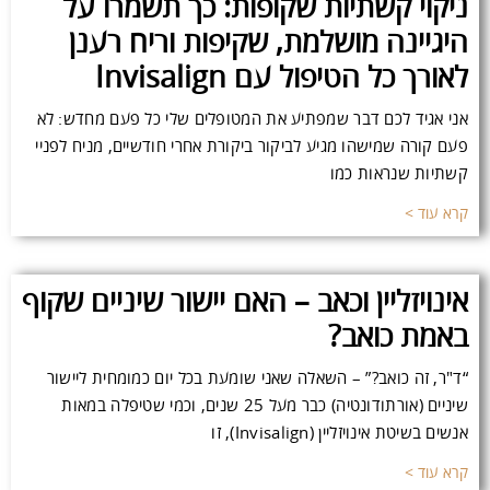
ניקוי קשתיות שקופות: כך תשמרו על
היגיינה מושלמת, שקיפות וריח רענן
לאורך כל הטיפול עם Invisalign
אני אגיד לכם דבר שמפתיע את המטופלים שלי כל פעם מחדש: לא
פעם קורה שמישהו מגיע לביקור ביקורת אחרי חודשיים, מניח לפניי
קשתיות שנראות כמו
קרא עוד >
אינויזליין וכאב – האם יישור שיניים שקוף
באמת כואב?
“ד"ר, זה כואב?” – השאלה שאני שומעת בכל יום כמומחית ליישור
שיניים (אורתודונטיה) כבר מעל 25 שנים, וכמי שטיפלה במאות
אנשים בשיטת אינויזליין (Invisalign), זו
קרא עוד >