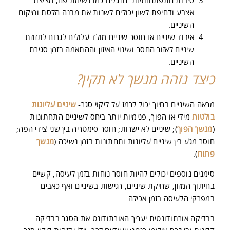
סיבות התפתחותיות: הרגלים כמו נשימת פה, מציצת
אצבע ודחיפת לשון יכולים לשנות את מבנה הלסת ומיקום
השיניים.
איבוד שיניים או חוסר שיניים מולד עלולים לגרום לתזוזת
שיניים לאזור החסר ושינוי האיזון וההתאמה בזמן סגירת
השיניים.
כיצד נזהה מנשך לא תקין?
מראה השיניים בחיוך יכול לרמז על ליקוי סגר-
שיניים עליונות
בולטות
מידי או הפוך, פנימיות יותר ביחס לשיניים התחתונות
(
מנשך הפוך
); שיניים לא ישרות; חוסר סימטריה בין שני צידי הפה;
חוסר מגע בין שיניים עליונות ותחתונות בזמן נשיכה (
מנשך
פתוח
).
סימנים נוספים יכולים להיות חוסר נוחות בזמן לעיסה, קשיים
בחיתוך המזון, שחיקת שיניים, רגישות בשיניים ואף כאבים
במפרקי הלעיסה בזמן אכילה.
בבדיקה אורתודונטית יעריך האורתודונט את הסגר בבדיקה