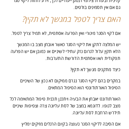
קלינית ובעזרת צילומי רנטגן ייעודיים לכך, וידע לזהות ליקוי סגר
גם אם אין תסמינים בולטים.
האם צריך לטפל במנשך לא תקין?
אם לקוי הסגר מינורי ואין הפרעה אסתטית, לא תמיד צריך לטפל.
יש המלצה לתקן את ליקוי הסגר כאשר אובחן מצב בו המנשך
הלא תקין עלול לגרום נזק עתידי לשיניים או כמובן אם יש הפרעה
תפקודית ו/או אסתטית הדורשת התערבות.
כיצד מתקנים מנשך לא תקין?
במקרים בהם ליקוי הסגר נגרם ממיקום לא נכון של השיניים
הטיפול האורתודונטי הוא הטיפול המתאים.
האורתודונט יאבחן את הבעיה ויתכנן תכנית טיפול המתאימה לכל
מצב לגופו. לדוגמא במצב של לסת עליונה צרה וצפיפות שיניים
תידרש הרחבת לסת עליונה.
אם הסיבה לליקוי הסגר נעוצה בקיום הרגלים מזיקים ימליץ