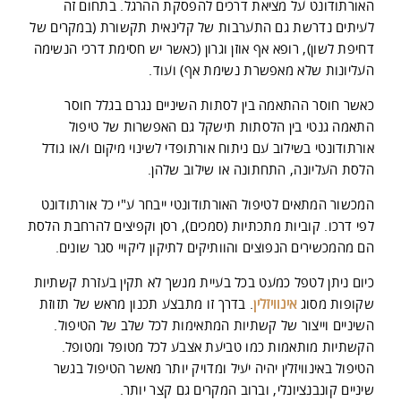
האורתודונט על מציאת דרכים להפסקת ההרגל. בתחום זה
לעיתים נדרשת גם התערבות של קלינאית תקשורת (במקרים של
דחיפת לשון), רופא אף אוזן וגרון (כאשר יש חסימת דרכי הנשימה
העליונות שלא מאפשרת נשימת אף) ועוד.
כאשר חוסר ההתאמה בין לסתות השיניים נגרם בגלל חוסר
התאמה גנטי בין הלסתות תישקל גם האפשרות של טיפול
אורתודונטי בשילוב עם ניתוח אורתופדי לשינוי מיקום ו/או גודל
הלסת העליונה, התחתונה או שילוב שלהן.
המכשור המתאים לטיפול האורתודונטי ייבחר ע"י כל אורתודונט
לפי דרכו. קוביות מתכתיות (סמכים), רסן וקפיצים להרחבת הלסת
הם מהמכשירים הנפוצים והוותיקים לתיקון ליקויי סגר שונים.
כיום ניתן לטפל כמעט בכל בעיית מנשך לא תקין בעזרת קשתיות
שקופות מסוג
אינוויזלין
. בדרך זו מתבצע תכנון מראש של תזוזת
השיניים וייצור של קשתיות המתאימות לכל שלב של הטיפול.
הקשתיות מותאמות כמו טביעת אצבע לכל מטופל ומטופל.
הטיפול באינוויזלין יהיה יעיל ומדויק יותר מאשר הטיפול בגשר
שיניים קונבנציונלי, וברוב המקרים גם קצר יותר.