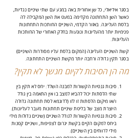
בסגר אידיאלי, כל שן אחורית באה במגע עם שתי שיניים נגדיות,
כאשר השן התחתונה מקדימה במעט את השן המקבילה לה
בלסת העליונה. באזור הקדמי, השיניים החותכות התחתונות
פנימיות יותר מהעליונות ונוגעות בחלק האחורי של החותכות
העליונות.
קשת השיניים העליונה (המקום בלסת עליו מסודרות השיניים)
בסגר תקין גדולה ורחבה יותר מקשת השיניים התחתונה.
מה הן הסיבות לקיום מנשך לא תקין?
סיבות גנטיות הקשורות למבנה השלד: יחס לא תקין בין
שתי הלסתות יכול להביא למצב בו אין התאמה בין גודל
ו/או מיקום הלסתות זו לזו (לדוגמא לסת תחתונה גדולה
היוצרת מצב של בליטת שיניים תחתונות מעבר לעליונות).
סיבות גנטיות הקשורות לגודל השיניים (שיניים גדולות מידי
ביחס למקום הקיים בקשת יגרום לצפיפות, ושיניים קטנות
מידי לרווחים בין השיניים).