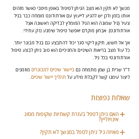
מנשך לא תקין הוא מצב הניתן לטיפול באופן מיטבי כאשר מזהים
אותו בזמן ולכן יש להגיע לייעוץ עם אורתודונט מומחה כבר בגיל
צעיר (גיל שמונה הוא הגיל המומלץ לבדיקה ראשונה אצל
אורתודונט). אבחון מוקדם יאפשר טיפול שימנע נזק עתידי.
אך אל חשש, תיקון ליקוי סגר יכול להתבצע גם בגיל מבוגר יותר.
כל עוד מצב בריאות השיניים והחניכיים הוא טוב ניתן לבצע טיפול
אורתודונטי בכל גיל.
ד"ר שרית בן שמן מתמחה גם
ביישור שיניים למבוגרים
מוזמנים
ליצור עימנו קשר לקבלת מידע על
תהליך יישור שיניים
.
שאלות נפוצות
האם ניתן לטפל בעזרת קשתיות שקופות מסוג
אינויזליין?
מאיזה גיל ניתן לטפל במנשך לא תקין?