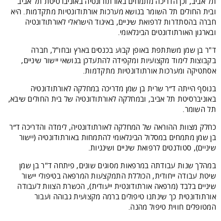
תל אביב, וכן הדריכה מתמחים באורתודונטיה באוניברסיטת תל אביב
ובית החולים תל השומר בנושא מערכות אורתודונטיות מתקדמות. היא
חברה בהסתדרות לרפואת שיניים, באיגוד הישראלי לאורתודונטיה
ובארגון האורתודונטים הבינלאומי.
ד"ר בן שמן משתתפת באופן קבוע בכנסים בארץ ובחו"ל, חברה
בקבוצות לימוד מקצועיות ומקפידה להתעדכן בנושאי יישור שיניים,
אסתטיקה ומערכות אורתודונטיות מתקדמות.
בנוסף הייתה ד״ר שרית בן שמן מדריכה במחלקה לאורתודונטיה
באוניברסיטת תל אביב, ובמחלקה לאורתודונטיה של בית החולים שיבא,
תל השומר.
כחלק מצוות ההוראה של המחלקה לאורתודונטיה, לימדה והדריכה ד״ר
בן שמן מתמחים במסלול הבינלאומי להתמחות באורתודונטיה (יישור
שיניים), סטודנטים לרפואת שיניים ושינניות.
במהלך שנות עבודתה במרפאות מסוגים שונים, פיתחה ד"ר בן שמן
שיטת עבודה ייחודית, הכוללת התמקצעות המרפאה בטיפולי יישור
שיניים בלבד (מרפאה אורתודונטית ייעודית), הכשרת הצוות לעבודה
אורתודונטית כך שינתנו טיפולים ברמה מקצועית גבוהה ועבור
המטופלים חווית טיפול מהנה.