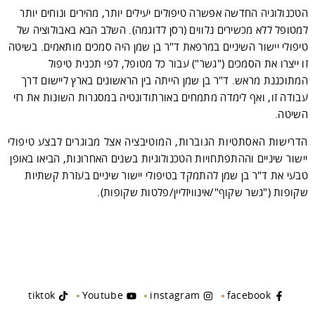
הטכנולוגיה החדשה אפשרה טיפולים יעילים יותר, מהירים ונוחים יותר
למטופל ללא מכשירים נלווים (רסן לדוגמה). השלב הבא באבולוציה של
טיפולי יישור השיניים במרפאת ד"ר בן שמן היה סמכים מותאמים. בשיטה
זו ייצרו את הסמכים ("גשר") עבור כל מטופל, לפי תכנית טיפול
המתוכננת מראש. ד"ר בן שמן הייתה בין הראשונים בארץ ליישום דרך
עבודה זו, ואף לימדה מתמחים באורתודונטיה במסגרות השונות את רזי
השיטה.
הדרישות האסתטיות הגוברות, המוטיבציה אצל מבוגרים לבצע טיפולי
יישור שיניים וההתפתחויות הטכנולוגיות בשנים האחרונות, הביאו באופן
טבעי את ד"ר בן שמן להתמקד בטיפולי יישור שיניים בעזרת קשתיות
שקופות ("גשר שקוף"/אינוויזליין/פלטות שקופות).
tiktok
Youtube
instagram
facebook