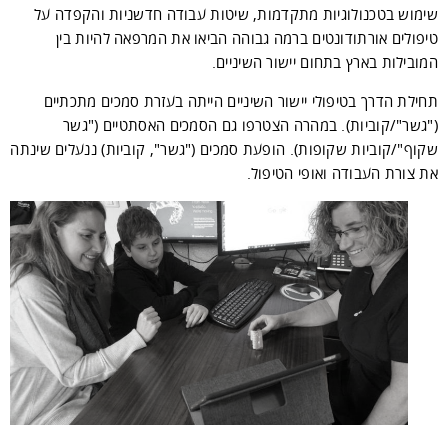
שימוש בטכנולוגיות מתקדמות, שיטות עבודה חדשניות והקפדה על
טיפולים אורתודונטים ברמה גבוהה הביאו את המרפאה להיות בין
המובילות בארץ בתחום יישור השיניים.
תחילת הדרך בטיפולי יישור השיניים הייתה בעזרת סמכים מתכתיים
("גשר"/קוביות). במהרה הצטרפו גם הסמכים האסתטיים ("גשר
שקוף"/קוביות שקופות). הופעת סמכים ("גשר", קוביות) ננעלים שינתה
את צורת העבודה ואופי הטיפול.