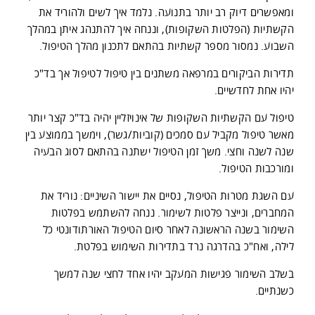
ומאפשרים דיוק רב יותר בתנועה. נלמד איך לשים ולהוריד את
הקשתיות (הפלטות השקופות), וננחה איך להתנהג איתן במהלך
השבוע. נמסור מספר קשתיות בהתאם לתכנון מהלך הטיפול.
תדירות הביקורים במרפאה משתנים בין טיפול לטיפול אך בד"כ
יהיו אחת לחדשיים.
טיפול עם הקשתיות השקופות של אינויזליין יהיה בד"כ קצר יותר
מאשר טיפול מקביל עם סמכים (קוביות/גשר), וימשך בממוצע בין
שנה לשנה וחצי. משך זמן הטיפול ישתנה בהתאם לסוג הבעיה
ומורכבות הטיפול.
עם השגת מטרות הטיפול, נסיים את יישור השיניים: נוריד את
המחברים, ונייצר פלטות לשימור. ננחה להשתמש בפלטות
השימור בשנה הראשונה לאחר סיום הטיפול האורתודונטי כל
לילה, ואח"כ בהדרגה נרד בתדירות השימוש בפלטת.
בשלב השימור פגישות המעקב יהיו אחד לחצי שנה למשך
כשנתיים.