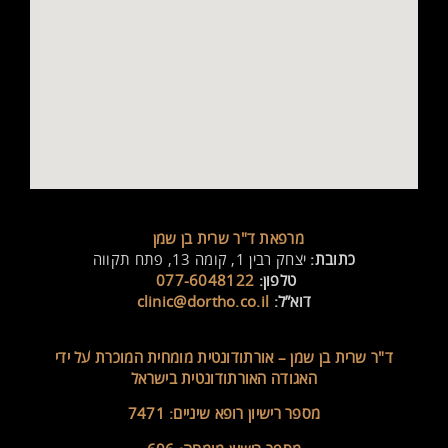
מרפאת ד"ר שרית בן שמן
כתובת:
יצחק רבין 1, קומה 13, פתח תקווה
טלפון:
077-6048122
דוא”ל:
clinic@dortho.co.il
ד"ר שרית בן שמן –
אורתודונטית מומחית המוכרת על ידי
האגודה האורתודונטית בישראל
מספר רישיון רופא שיניים: 7471