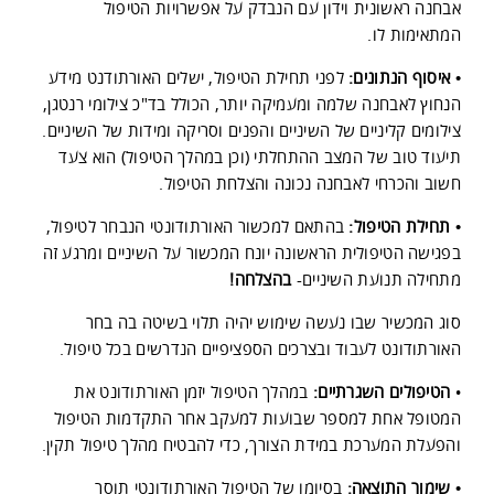
אבחנה ראשונית וידון עם הנבדק על אפשרויות הטיפול
המתאימות לו.
•
איסוף הנתונים:
לפני תחילת הטיפול, ישלים האורתודנט מידע
הנחוץ לאבחנה שלמה ומעמיקה יותר, הכולל בד"כ צילומי רנטגן,
צילומים קליניים של השיניים והפנים וסריקה ומידות של השיניים.
תיעוד טוב של המצב ההתחלתי (וכן במהלך הטיפול) הוא צעד
חשוב והכרחי לאבחנה נכונה והצלחת הטיפול.
•
תחילת הטיפול:
בהתאם למכשור האורתודונטי הנבחר לטיפול,
בפגישה הטיפולית הראשונה יונח המכשור על השיניים ומרגע זה
מתחילה תנועת השיניים-
בהצלחה!
סוג המכשיר שבו נעשה שימוש יהיה תלוי בשיטה בה בחר
האורתודונט לעבוד ובצרכים הספציפיים הנדרשים בכל טיפול.
•
הטיפולים השגרתיים:
במהלך הטיפול יזמן האורתודונט את
המטופל אחת למספר שבועות למעקב אחר התקדמות הטיפול
והפעלת המערכת במידת הצורך, כדי להבטיח מהלך טיפול תקין.
• שימור התוצאה:
בסיומו של הטיפול האורתודונטי תוסר