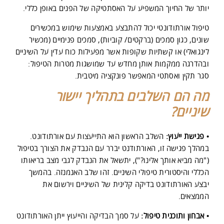
יותר של החיוך המשפיע על האסתטיקה של הפנים באופן כללי.
טיפול אורתודונטי יכול להתבצע באמצעות שימוש במכשירים
שונים, כגון סמכים (ברקטים/ קוביות), סמכים פנימיים (מכשיר
לינגואלי) או קשתיות שקופות אשר מפעילות כוח עדין על השיניים
ובהדרגה ממקמות אותן מחדש עד שמושגות מטרות הטיפול:
סגר תקין ואסתטי המאפשר פונקציה מיטבית.
מה הם השלבים בתהליך יישור
שיניים?
•
פגישת ייעוץ:
השלב הראשון הוא התייעצות עם אורתודונט.
במהלך פגישה זו, האורתודנט יברר עם הנבדק את הצורך בטיפול
("מה מביא אותך אלינו?"), יתשאל את הנבדק לגבי מצב בריאותו
הכללי והיסטורית טיפולי השיניים. זהו שלב האנמנזה. בהמשך
יבצע האורתודונט בדיקה קלינית של השיניים וירשום את
הממצאים.
•
אבחון ותוכנית טיפול:
על סמך הבדיקה והייעוץ ייתן האורתודונט