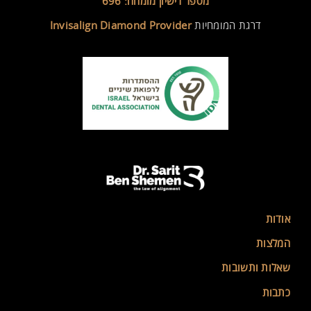
מספר רישיון מומחה: 696
דרגת המומחיות
Invisalign Diamond Provider
אודות
המלצות
שאלות ותשובות
כתבות