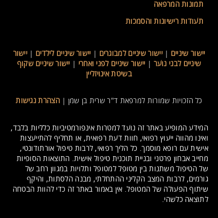
תמונות המרפאה
תעודות רישיונות והסמכות
יישור שיניים
|
יישור שיניים למבוגרים
|
יישור שיניים לילדים
|
יישור
שיניים לבני נוער
|
יישור שיניים לפני ואחרי
|
יישור שיניים שקוף
בשיטת אינויזליין
כל הזכויות שמורות למרפאת ד"ר שרית בן שמן |
הצהרת נגישות
המידע המופיע באתר זה נועד למטרות אינפורמטיביות כלליות בלבד,
ואינו מהווה ייעוץ רפואי, חוות דעת רפואית, או תחליף להתייעצות
אישית עם רופא מוסמך. כל הליך רפואי, לרבות טיפול אורתודונטי,
מחייב אבחון פרטני ובניית תוכנית טיפול אישית. התוצאות הסופיות
של הטיפול משתנות בין מטופל למטופל ותלויות במגוון רחב של
גורמים, לרבות המצב הקליני ההתחלתי, מבנה הלסתות, והיקף
שיתוף הפעולה של המטופל. אין באמור באתר זה כדי להוות הבטחה
לתוצאה כלשהי.