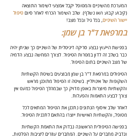
המערכת מהשיניים והמטופל יקבל אמצעי לשימור התוצאה
(קיבוע קבוע ו/או נשלף). שלב השימור הכרחי לאחר סיום
טיפול
יישור השיניים
, בכל גיל ובכל מצב!
במרפאת ד"ר בן שמן:
בפגישת הייעוץ נבצע סריקה דיגיטלית של השיניים כך שניתן יהיה
כבר בשלב זה לדון במטרות הטיפול. לצורך המחשה נבצע הדמיה
של מצב השיניים בתום הטיפול.
הטיפולים במרפאת ד"ר בן שמן מבוצעים בשיטת הקשתיות
השקופות של אינויזליין. בשיטה זו הטיפול מתוכנן מראש
והקשתיות מיוצרות באופן מדויק כך שבמהלך הטיפול כמעט אין
צורך לבצע התאמות והפעלות.
לאחר שלב איסוף הנתונים נתכנן את הטיפול המתאים לכל
מטופל, והקשתיות האישיות ייוצרו בהתאם לתכנית הטיפול.
בפגישה הטיפולית הראשונה נבדוק את התאמת הקשתיות
ונדביק מחברים על השיניים. המחברים עוזרים ליציבות הפלטות,